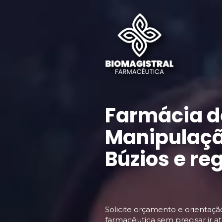
Farmácia de
Manipulaçã
Búzios e re
Solicite orçamento e orientaçã
farmacêutica sem precisar ir até