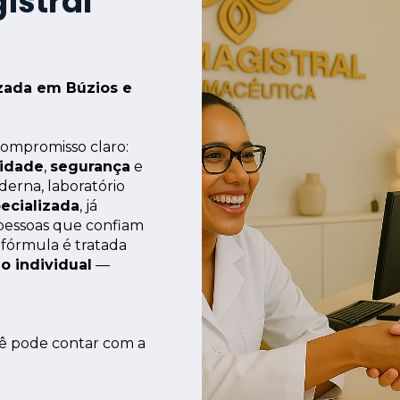
istral
zada em Búzios e 
ompromisso claro: 
lidade
, 
segurança
 e 
erna, laboratório 
ecializada
, já 
pessoas que confiam 
 fórmula é tratada 
o individual
 — 
cê pode contar com a 