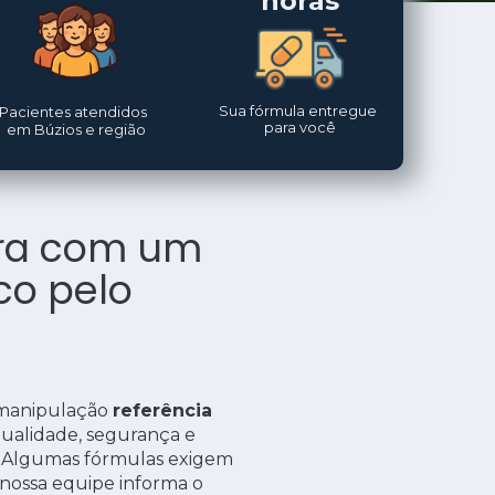
horas
Sua fórmula entregue 
Pacientes atendidos  
para você
em Búzios e região
ra com um 
o pelo 
manipulação 
referência
qualidade, 
segurança e 
 Algumas 
fórmulas exigem 
nossa 
equipe informa o 