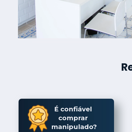
R
É confiável 
comprar 
manipulado?