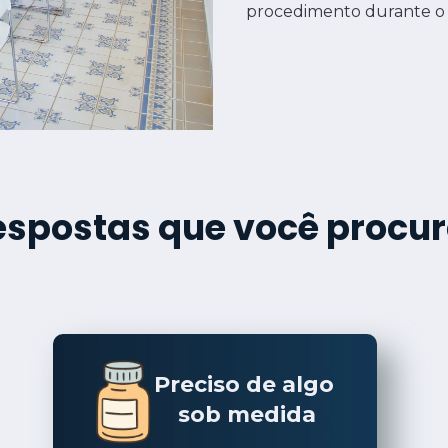
procedimento durante o
espostas que voc
ê 
procur
Preciso de algo 
sob medida