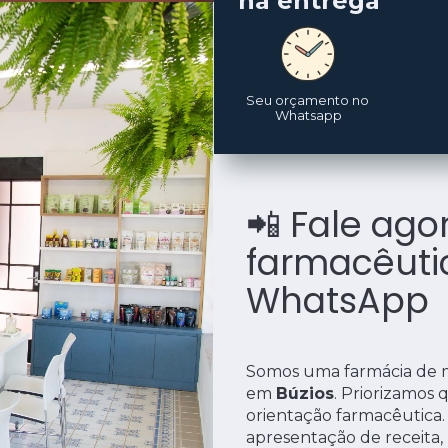
na entrega
Seu orçamento no 
Whatsapp
📲
 Fale ago
farmacêutic
WhatsApp
Somos uma farmácia de 
em 
Búzios
. Priorizamos 
orientação farmacêutica.
apresentação de receita, 