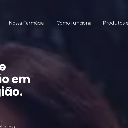
Produtos 
Nossa Farmácia
Como funciona
 
o em 
gião.
o 
 a loja.